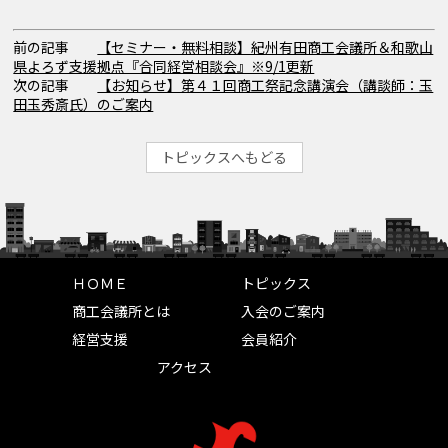
前の記事
【セミナー・無料相談】紀州有田商工会議所＆和歌山
県よろず支援拠点『合同経営相談会』※9/1更新
次の記事
【お知らせ】第４１回商工祭記念講演会（講談師：玉
田玉秀斎氏）のご案内
トピックスへもどる
ＨＯＭＥ
トピックス
商工会議所とは
入会のご案内
経営支援
会員紹介
アクセス