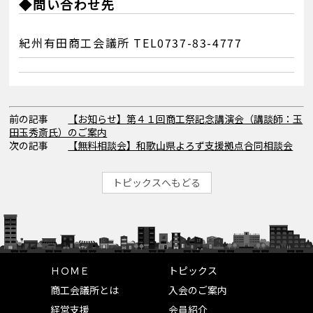
◆問い合わせ先
紀州有田商工会議所 TEL0737-83-4777
前の記事
【お知らせ】第４１回商工祭記念講演会（講談師：玉
田玉秀斎氏）のご案内
次の記事
【無料相談会】和歌山県よろず支援拠点合同相談会
トピックスへもどる
ＨＯＭＥ
トピックス
商工会議所とは
入会のご案内
経営支援
会員紹介