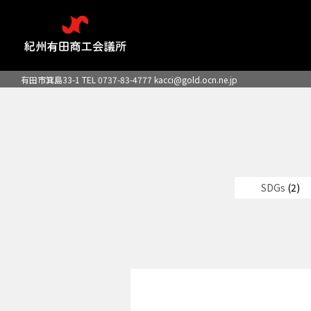
有田市箕島33-1 TEL 0737-83-4777
kacci@gold.ocn.ne.jp
SDGs
(2)