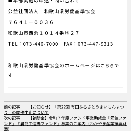
■本部実施の申込・問い合わせ
公益社団法人 和歌山県労働基準協会
〒６４１－００３６
和歌山市西浜１０１４番地２７
TEL：073-446-7000 FAX：073-447-9313
和歌山県労働基準協会のホームページは
で
こちら
す
前の記事
【お知らせ】「第22回 有田ふるさとうまいもんまつ
り」の開催中止について
次の記事
【補助金】令和７年度ファンド事業助成金『元気ファ
ンド』『農商工連携ファンド』募集のご案内（わかやま産業振興財
団）