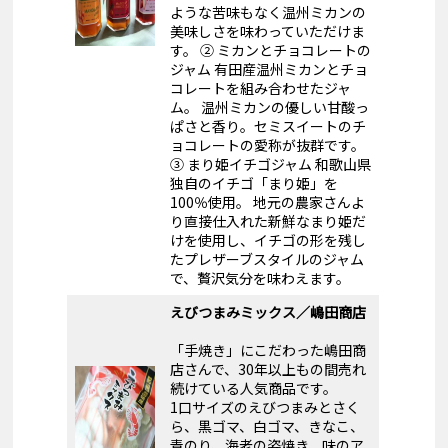
ような苦味もなく温州ミカンの
美味しさを味わっていただけま
す。 ② ミカンとチョコレートの
ジャム 有田産温州ミカンとチョ
コレートを組み合わせたジャ
ム。 温州ミカンの優しい甘酸っ
ぱさと香り。セミスイートのチ
ョコレートの愛称が抜群です。
③ まり姫イチゴジャム 和歌山県
独自のイチゴ「まり姫」を
100％使用。 地元の農家さんよ
り直接仕入れた新鮮なまり姫だ
けを使用し、イチゴの形を残し
たプレザーブスタイルのジャム
で、贅沢気分を味わえます。
えびつまみミックス／嶋田商店
「手焼き」にこだわった嶋田商
店さんで、30年以上もの間売れ
続けている人気商品です。
1口サイズのえびつまみとさく
ら、黒ゴマ、白ゴマ、きなこ、
青のり、海老の姿焼き、味のア