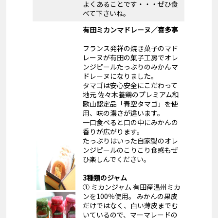
よくあることです・・・ぜひ食
べて下さいね。
有田ミカンマドレーヌ／喜多亭
フランス発祥の焼き菓子のマド
レーヌが有田の菓子工房でオレ
ンジピールたっぷりのみかんマ
ドレーヌになりました。
タマゴは安心安全にこだわって
地元 佐々木養鶏のプレミアム和
歌山認定品「青空タマゴ」を使
用、味の濃さが違います。
一口食べると口の中にみかんの
香りが広がります。
たっぷりはいった自家製のオレ
ンジピールのこりこり食感もぜ
ひ楽しんでください。
3種類のジャム
① ミカンジャム 有田産温州ミカ
ンを100％使用。 みかんの果皮
だけではなく、白い薄皮までむ
いているので、マーマレードの