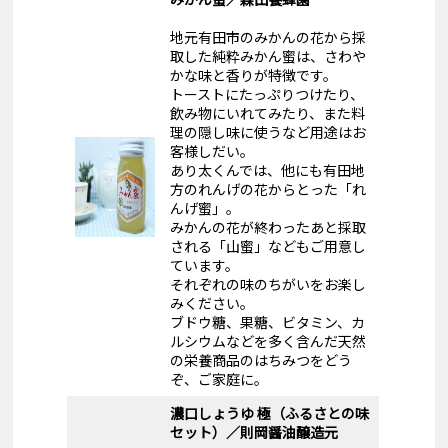
地元有田市のみかんの花から採
取した純粋みかん蜜は、さわや
かな味と香りが特徴です。
トーストにたっぷりつけたり、
飲み物にいれてみたり、また料
理の隠し味に使うなど用途はお
客様しだい。
あり太くんでは、他にも有田地
方のれんげの花からとった「れ
んげ蜜」。
みかんの花が終わったあと採取
される「山蜜」などもご用意し
ています。
それぞれの味のちがいをお楽し
みください。
ブドウ糖、果糖、ビタミン、カ
ルシウムなどを多く含んだ天然
の栄養商品のはちみつをどう
ぞ、ご家庭に。
濃口しょうゆ 極（ふるさとの味
セット）／則岡醤油醸造元