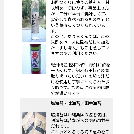
お酢づくりに使う砂糖も人工甘
味料を一切使わず、事業主さん
が「自分が本当に美味しくて、
安心して食べられるものを」と
いう気持ちでつくられていま
す。
この他、あり太くんでは、この
米酢をベースに昆布だしを加え
た「すし職人」もご用意してい
ますのでご利用ください。
紀州特産 橙ポン酢 酸味に酢を
一切使わず、紀州有田特産の青
取り橙（だいだい）の絞り汁だ
けを使用し丁寧につくられたポ
ン酢です。瓶の首に残る跡は成
分が濃い証です。
塩海苔・味海苔／田中海苔
塩海苔は沖縄粟国の塩を使用、
味海苔は昔ながらの関西風甘辛
だれです。
パリッととろける海の恵みをご