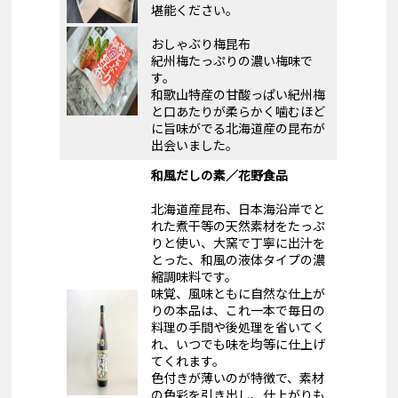
堪能ください。
おしゃぶり梅昆布
紀州梅たっぷりの濃い梅味で
す。
和歌山特産の甘酸っぱい紀州梅
と口あたりが柔らかく噛むほど
に旨味がでる北海道産の昆布が
出会いました。
和風だしの素／花野食品
北海道産昆布、日本海沿岸でと
れた煮干等の天然素材をたっぷ
りと使い、大窯で丁寧に出汁を
とった、和風の液体タイプの濃
縮調味料です。
味覚、風味ともに自然な仕上が
りの本品は、これ一本で毎日の
料理の手間や後処理を省いてく
れ、いつでも味を均等に仕上げ
てくれます。
色付きが薄いのが特徴で、素材
の色彩を引き出し、仕上がりも