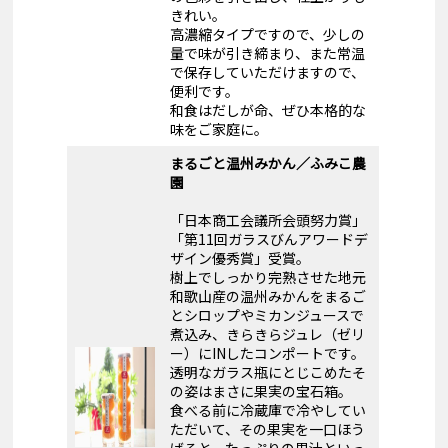
きれい。
高濃縮タイプですので、少しの
量で味が引き締まり、また常温
で保存していただけますので、
便利です。
和食はだしが命、ぜひ本格的な
味をご家庭に。
まるごと温州みかん／ふみこ農
園
「日本商工会議所会頭努力賞」
「第11回ガラスびんアワードデ
ザイン優秀賞」受賞。
樹上でしっかり完熟させた地元
和歌山産の温州みかんをまるご
とシロップやミカンジュースで
煮込み、きらきらジュレ（ゼリ
ー）にINしたコンポートです。
透明なガラス瓶にとじこめたそ
の姿はまさに果実の宝石箱。
食べる前に冷蔵庫で冷やしてい
ただいて、その果実を一口ほう