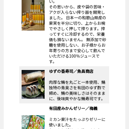
い。
その思いから、皮や袋の苦味・
アクが入らない搾り器を開発し
ました。 日本一の和歌山県産の
果実を半分に切り、上からお椀
でやさしく押して搾ります。搾
ってすぐに冷却するので、栄養
価も損ないません。 無添加で砂
糖を使用しない、お子様からお
年寄りの方まで安心して飲んで
いただける100％ジュースで
す。
ゆずの香寿司／魚昌商店
肉厚な鯖を丸ごと一本使用、鯖
独特の青臭さを有田のゆず酢で
締め、鯖の美味しさはそのまま
に、後味爽やかな鯖寿司です。
有田産みかんゼリー／梅義
ミカン果汁をたっぷりゼリーに
使いました。