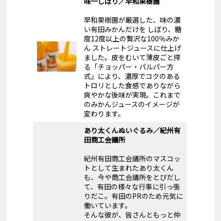
味一しぼり／早和果樹園
早和果樹園が厳選した、味の濃
い有田みかんだけを しぼり、糖
度12度以上の贅沢な100％みか
ん ストレートジュースに仕上げ
ました。皮をむいて薄皮ごと搾
る「チョッパー・パルパー方
式」により、濃厚でコクのある
トロリとした食感でありながら
爽やかな後味が実現。これまで
のみかんジュースのイメージが
変わります。
あり太くんぬいぐるみ／紀州有
田商工会議所
紀州有田商工会議所のマスコッ
トとして生まれたあり太くん
も、今や商工会議所をとびだし
て、有田の様々な行事に引っ張
りだこ。有田のPRのため元気に
働いています。
そんな彼が、皆さんともっと仲