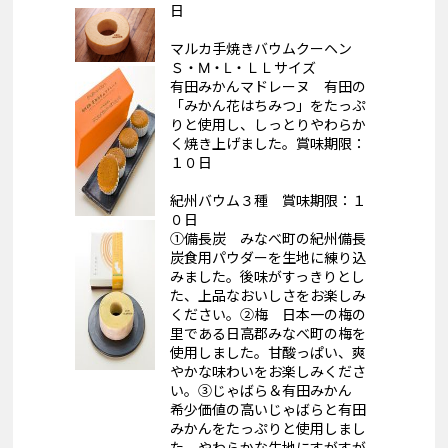
日
マルカ手焼きバウムクーヘン
Ｓ・Ⅿ・Ⅼ・ＬＬサイズ
有田みかんマドレーヌ 有田の
「みかん花はちみつ」をたっぷ
りと使用し、しっとりやわらか
く焼き上げました。賞味期限：
１０日
紀州バウム３種 賞味期限：１
０日
①備長炭 みなべ町の紀州備長
炭食用パウダーを生地に練り込
みました。後味がすっきりとし
た、上品なおいしさをお楽しみ
ください。②梅 日本一の梅の
里である日高郡みなべ町の梅を
使用しました。甘酸っぱい、爽
やかな味わいをお楽しみくださ
い。③じゃばら＆有田みかん
希少価値の高いじゃばらと有田
みかんをたっぷりと使用しまし
た。やわらかな生地にすがすが