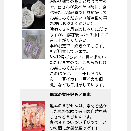
冷凍状態での販売となりますの
で、皆さんが食べたい時に、食
べ分だけ冷蔵庫で自然解凍して
お楽しみください（解凍後の再
冷凍はお控えください）。
冷凍で３ヶ月お楽しみいただけ
ますが、 解凍後は2～3日中にお
召し上がりください。
季節限定で「炊き立てしらす」
もご用意しています。
5～12月ごろまでお買い求めい
ただけますので、こちらもぜひ
お楽しみください。
このほかに、「上干しちりめ
ん」「豆イカ」「豆イカの佃
煮」などもご用意しています。
亀本の有田好み／亀本
亀本のえびせんは、素材を活か
した素朴な味で有田の自然を感
じさせるえびせんです。
食べるとついつい手がでて、い
つの間にか袋が空っぽ！！