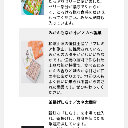
たっぷりゼリーに使いました。
ゼリー部分が濃厚でやわらか
く、とろける様な食感をぜひ味
わってください。みかん果肉も
入っています。
みかんもなか 小／オカヘ製菓
和歌山県の優良土産品「プレミ
ア和歌山」に推奨されている、
みかんのカタチがかわいいもな
かです。伝統の技術で作られた
上品な餡が特徴で、食べるとみ
かんの香りとほのかな甘さが口
の中に広がります。地元の人も
よく買いに来られる昔から愛さ
れた商品です。ぜひ味わってく
ださい。
釜揚げしらす／カネ太商店
新鮮な「しらす」を市場で仕入
れ、釜揚げし、鮮度を保つため
急速冷凍しています。