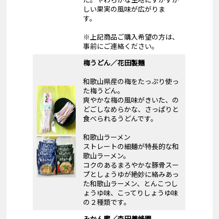
しい果実の風味が広がりま
す。
※上記商品ご購入希望の方は、
事前にご連絡ください。
梅うどん／花田製麺
和歌山県産の梅をたっぷり使っ
た梅うどん。
爽やかな梅の風味がきいた、の
どごしなめらかな、さっぱりと
食べられるうどんです。
和歌山ラーメン
ストレートの細麺が特長的な和
歌山ラーメン。
コクのあるまろやかな豚骨スー
プとしょうゆが絶妙に絡みあっ
た和歌山ラーメン、とんこつし
ょうゆ味、こってりしょうゆ味
の２種類です。
みかん蜜／森田養蜂園