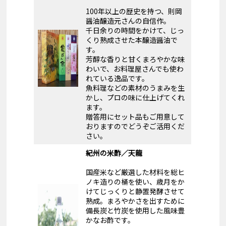
100年以上の歴史を持つ、則岡
醤油醸造元さんの自信作。
千日余りの時間をかけて、じっ
くり熟成させた本醸造醤油で
す。
芳醇な香りと甘くまろやかな味
わいで、お料理屋さんでも使わ
れている逸品です。
魚料理などの素材のうまみを生
かし、プロの味に仕上げてくれ
ます。
贈答用にセット品もご用意して
おりますのでどうぞご活用くだ
さい。
紀州の米酢／天龍
国産米など厳選した材料を総ヒ
ノキ造りの桶を使い、歳月をか
けてじっくりと静置発酵させて
熟成。まろやかさを出すために
備長炭と竹炭を使用した風味豊
かなお酢です。