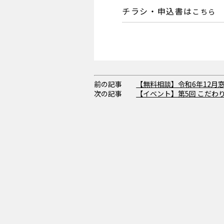
チラシ・申込書は
こちら
前の記事
【無料相談】令和6年12月
次の記事
【イベント】第5回 こだわ