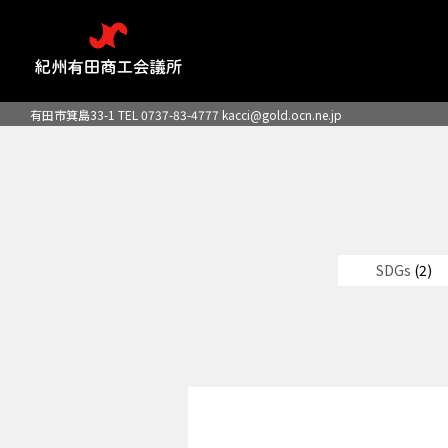
有田市箕島33-1 TEL 0737-83-4777
kacci@gold.ocn.ne.jp
SDGs
(2)