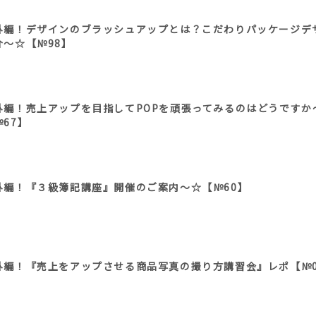
外編！デザインのブラッシュアップとは？こだわりパッケージデ
介～☆【№98】
外編！売上アップを目指してPOPを頑張ってみるのはどうですか
№67】
外編！『３級簿記講座』開催のご案内～☆【№60】
外編！『売上をアップさせる商品写真の撮り方講習会』レポ【№0