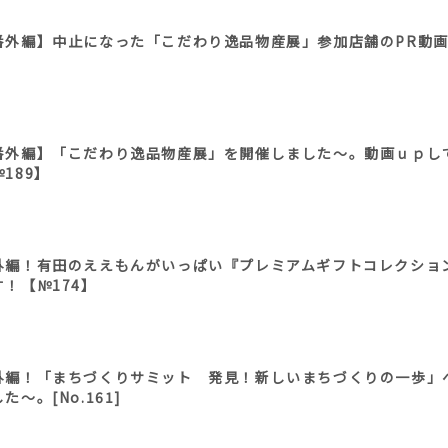
番外編】中止になった「こだわり逸品物産展」参加店舗のPR動
番外編】「こだわり逸品物産展」を開催しました～。動画ｕｐ
189】
外編！有田のええもんがいっぱい『プレミアムギフトコレクショ
す！【№174】
外編！「まちづくりサミット 発見！新しいまちづくりの一歩」
た～。[No.161]