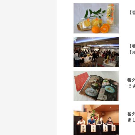
【
【
【№
番
で
番
まし