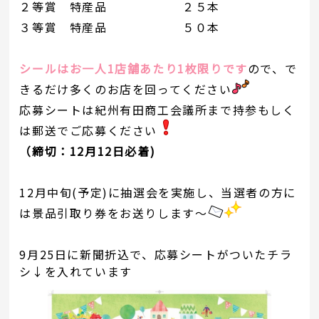
２等賞 特産品 ２５本
３等賞 特産品 ５０本
シールはお一人1店舗あたり1枚限りです
ので、で
きるだけ多くのお店を回ってください
応募シートは紀州有田商工会議所まで持参もしく
は郵送でご応募ください
（締切：12月12日必着)
12月中旬(予定)に抽選会を実施し、当選者の方に
は景品引取り券をお送りします～
9月25日に新聞折込で、応募シートがついたチラ
シ↓を入れています