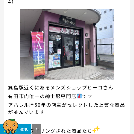
4）
箕島駅近くにあるメンズショップヒーコさん
有田市内唯一の紳士服専門店
です
アパレル歴50年の店主がセレクトした上質な商品
が並んでいます
素敵にスタイリングされた商品たち
MENU
↑