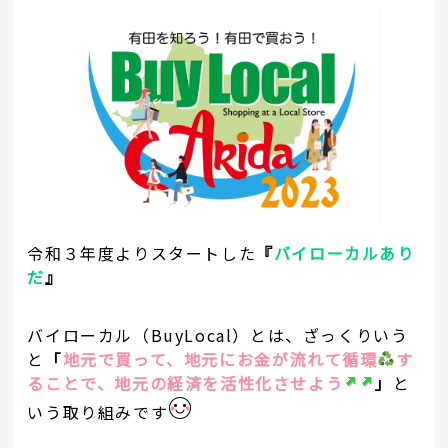
令和３年度よりスタートした
『
バイローカルあり
だ
』
バイローカル（BuyLocal）とは、ざっくりいう
と
「
地元で買って、地元にお金が流れて循環
す
ることで、地元の経済を活性化させよう
」
と
いう取り組みです