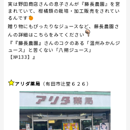
実は野田商店さんの息子さんが『藤長農園』を営
まれていて、柑橘類の栽培・加工販売をされてい
るんです
贈り物にもぴったりなジュースなど、藤長農園さ
んの詳細はこちらをみてください
『『藤長農園』さんのコクのある「温州みかんジ
ュース」と苦くない「八朔ジュース」
【№133】』
アリダ薬局
（有田市辻堂６２６）