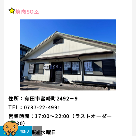
焼肉SO소
住所：有田市宮崎町2492－9
TEL：0737-22-4991
営業時間：17:00～22:00（ラストオーダー
21:30）
定休日：毎週水曜日
MENU
↑